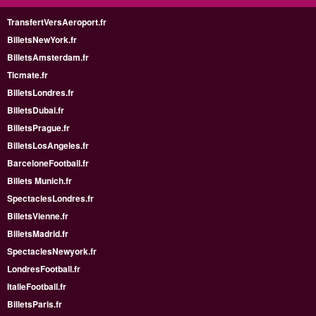
TransfertVersAeroport.fr
BilletsNewYork.fr
BilletsAmsterdam.fr
Ticmate.fr
BilletsLondres.fr
BilletsDubai.fr
BilletsPrague.fr
BilletsLosAngeles.fr
BarceloneFootball.fr
Billets Munich.fr
SpectaclesLondres.fr
BilletsVienne.fr
BilletsMadrid.fr
SpectaclesNewyork.fr
LondresFootball.fr
ItalieFootball.fr
BilletsParis.fr