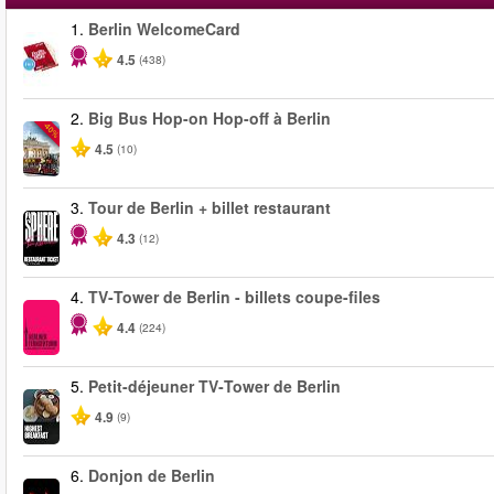
1.
Berlin WelcomeCard
4.5
(438)
2.
Big Bus Hop-on Hop-off à Berlin
-40%
4.5
(10)
3.
Tour de Berlin + billet restaurant
4.3
(12)
4.
TV‑Tower de Berlin - billets coupe-files
4.4
(224)
5.
Petit-déjeuner TV‑Tower de Berlin
4.9
(9)
6.
Donjon de Berlin