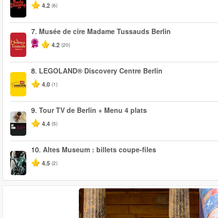
4.2
(6)
7.
Musée de cire Madame Tussauds Berlin
4.2
(20)
8.
LEGOLAND® Discovery Centre Berlin
4.0
(1)
9.
Tour TV de Berlin + Menu 4 plats
4.4
(5)
10.
Altes Museum : billets coupe-files
4.5
(2)