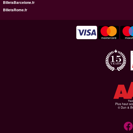
BilletsBarcelone.fr
BilletsRome.fr
Plus haut sco
© Dun & Br